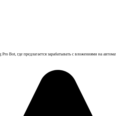
 Pro Bot, где предлагается зарабатывать с вложениями на автомат