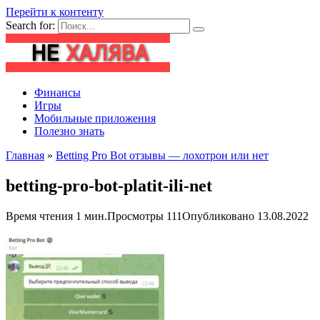
Перейти к контенту
Search for:
Финансы
Игры
Мобильные приложения
Полезно знать
Главная
»
Betting Pro Bot отзывы — лохотрон или нет
betting-pro-bot-platit-ili-net
Время чтения
1 мин.
Просмотры
111
Опубликовано
13.08.2022