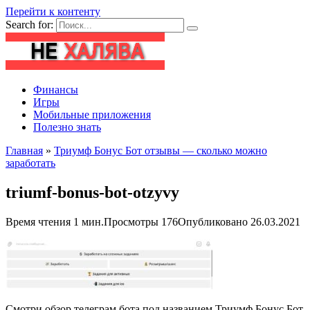
Перейти к контенту
Search for:
Финансы
Игры
Мобильные приложения
Полезно знать
Главная
»
Триумф Бонус Бот отзывы — сколько можно
заработать
triumf-bonus-bot-otzyvy
Время чтения
1 мин.
Просмотры
176
Опубликовано
26.03.2021
Смотри обзор телеграм бота под названием Триумф Бонус Бот