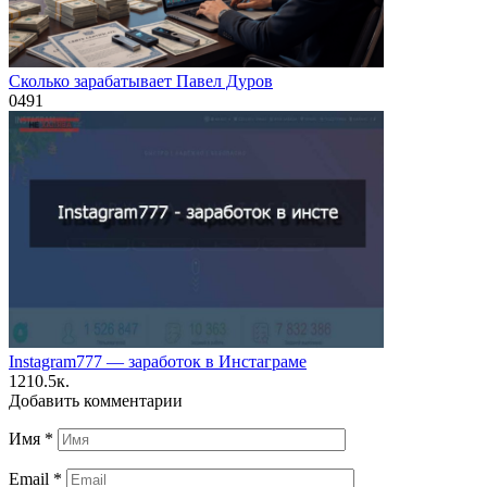
Сколько зарабатывает Павел Дуров
0
491
Instagram777 — заработок в Инстаграме
12
10.5к.
Добавить комментарии
Имя
*
Email
*