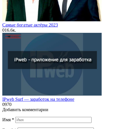
Самые богатые актёры 2023
0
16.6к.
IPweb Surf — заработок на телефоне
0
970
Добавить комментарии
Имя
*