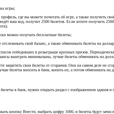
ка игры;
 профиль, где вы можете почитать об игре, а также получить сво
введёт ваш код, получит 2500 билетов. Если хотите получить 25
ита);
ески можно получать бесплатные билеты;
е отслеживать свой баланс, а также обменивать билеты на долла
список победивших в розыгрыше крупных призов. Периодическ
 шансы выиграть минимальны, лучше билеты обменивать на долла
ете защитить свои билеты от сгорания. Они на самом деле не сг
учше билеты вносить в банк, копить их, а потом обменивать на 
 билеты в банк, нужно открыть раздел с изображением здания и 
ажать кнопку Внести, выбрать цифру 1000, и билеты будут зачис