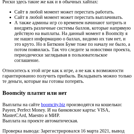
Риски здесь такие же как и в обычных хайпах:
Сайт в любой момент может перестать работать.
Сайт в любой момент может перестать выплачивать.
А также админы игр со временем начинают хитрить и
внедрять различные системы баллов, которые напрямую
действую на выплаты. На данный момент в Boomcity я
не нашел информацию о баллах, видимо их там нет, и
это круто. Но в Биткоин Буме тоже по началу не было, а
потом появилась. Так что следите за новостями проекта,
периодически заглядывая в пользовательское
соглашение.
Относитесь к этой игре как к игре, а не как к возможности
гарантированно получить прибыль. Вкладывать можно только
те деньги, которые вы готовы потерять.
Boomcity платит или нет
Выплаты на сайте
boomcity.biz
производятся на кошельки:
Payeer, Perfect Money. И на банковские карты: VISA,
MasterCArd, Maestro и МИР.
Выплата на проекте автоматическая.
Проверка вывода: Зарегистрировался 16 марта 2021, вывод