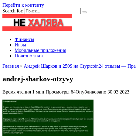
Перейти к контенту
Search for:
Финансы
Игры
Мобильные приложения
Полезно знать
Главная
»
Андрей Шарков и 250$ на Cryptcoin24 отзывы — Пра
andrej-sharkov-otzyvy
Время чтения
1 мин.
Просмотры
64
Опубликовано
30.03.2023