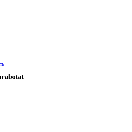
ть
arabotat