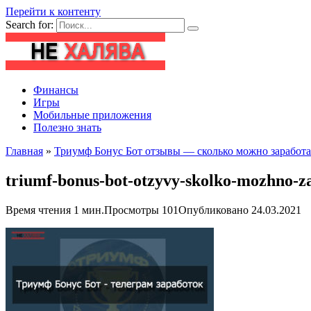
Перейти к контенту
Search for:
Финансы
Игры
Мобильные приложения
Полезно знать
Главная
»
Триумф Бонус Бот отзывы — сколько можно заработа
triumf-bonus-bot-otzyvy-skolko-mozhno-z
Время чтения
1 мин.
Просмотры
101
Опубликовано
24.03.2021