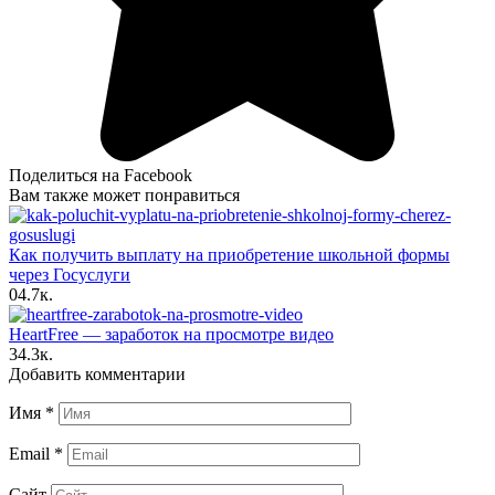
Поделиться на Facebook
Вам также может понравиться
Как получить выплату на приобретение школьной формы
через Госуслуги
0
4.7к.
HeartFree — заработок на просмотре видео
3
4.3к.
Добавить комментарии
Имя
*
Email
*
Сайт