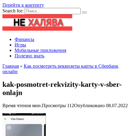
Перейти к контенту
Search for:
Финансы
Игры
Мобильные приложения
Полезно знать
Главная
»
Как посмотреть реквизиты карты в Сбербанк
онлайн
kak-posmotret-rekvizity-karty-v-sber-
onlajn
Время чтения
мин.
Просмотры
112
Опубликовано
08.07.2022