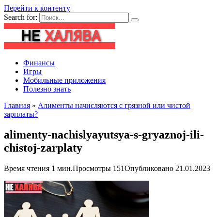
Перейти к контенту
Search for:
Финансы
Игры
Мобильные приложения
Полезно знать
Главная
»
Алименты начисляются с грязной или чистой
зарплаты?
alimenty-nachislyayutsya-s-gryaznoj-ili-
chistoj-zarplaty
Время чтения
1 мин.
Просмотры
151
Опубликовано
21.01.2023