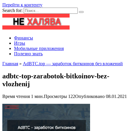
Перейти к контенту
Search for:
Финансы
Игры
Мобильные приложения
Полезно знать
Главная
»
AdBTC.top — заработок биткоинов без вложений
adbtc-top-zarabotok-bitkoinov-bez-
vlozhenij
Время чтения
1 мин.
Просмотры
122
Опубликовано
08.01.2021